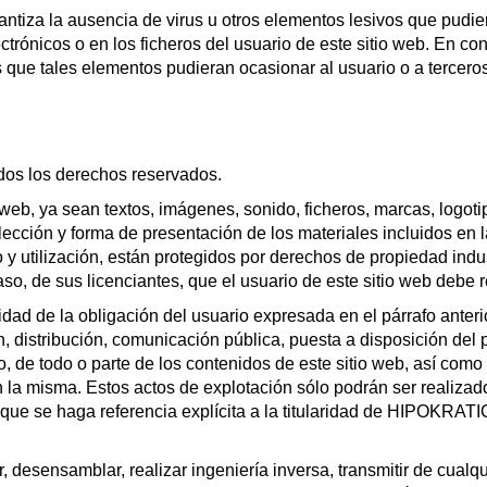
a la ausencia de virus u otros elementos lesivos que pudier
lectrónicos o en los ficheros del usuario de este sitio web.
s que tales elementos pudieran ocasionar al usuario o a tercero
 los derechos reservados.
o web, ya sean textos, imágenes, sonido, ficheros, marcas, logo
selección y forma de presentación de los materiales incluidos e
 utilización, están protegidos por derechos de propiedad industr
de sus licenciantes, que el usuario de este sitio web debe r
alidad de la obligación del usuario expresada en el párrafo ante
, distribución, comunicación pública, puesta a disposición del 
, de todo o parte de los contenidos de este sitio web, así como
n la misma. Estos actos de explotación sólo podrán ser realizad
 se haga referencia explícita a la titularidad de HIPOKRAT
desensamblar, realizar ingeniería inversa, transmitir de cualqui