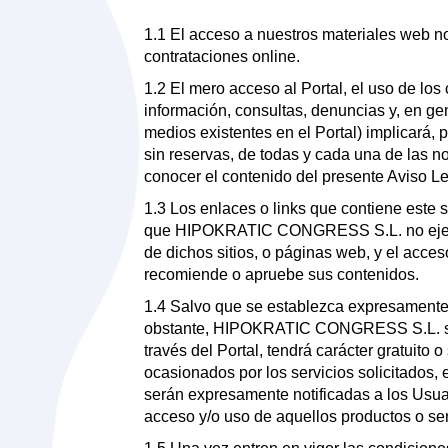
1.1 El acceso a nuestros materiales web no
contrataciones online.
1.2 El mero acceso al Portal, el uso de lo
información, consultas, denuncias y, en gen
medios existentes en el Portal) implicará, 
sin reservas, de todas y cada una de las 
conocer el contenido del presente Aviso Le
1.3 Los enlaces o links que contiene este s
que HIPOKRATIC CONGRESS S.L. no ejerce
de dichos sitios, o páginas web, y el ac
recomiende o apruebe sus contenidos.
1.4 Salvo que se establezca expresamente lo 
obstante, HIPOKRATIC CONGRESS S.L. se res
través del Portal, tendrá carácter gratuito 
ocasionados por los servicios solicitados,
serán expresamente notificadas a los Usuar
acceso y/o uso de aquellos productos o se