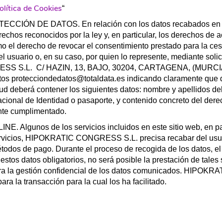
olítica de Cookies
“
ÓN DE DATOS. En relación con los datos recabados en la f
erechos reconocidos por la ley y, en particular, los derechos de 
como el derecho de revocar el consentimiento prestado para la ce
 usuario o, en su caso, por quien lo represente, mediante solicit
SS S.L. C/ HAZIN, 13, BAJO, 30204, CARTAGENA, (MURCIA) – 
tos protecciondedatos@totaldata.es indicando claramente que d
eberá contener los siguientes datos: nombre y apellidos del u
cional de Identidad o pasaporte, y contenido concreto del derec
ente cumplimentado.
gunos de los servicios incluidos en este sitio web, en parti
servicios, HIPOKRATIC CONGRESS S.L. precisa recabar del usu
odos de pago. Durante el proceso de recogida de los datos, el 
an estos datos obligatorios, no será posible la prestación de 
para la gestión confidencial de los datos comunicados. HIPO
a la transacción para la cual los ha facilitado.