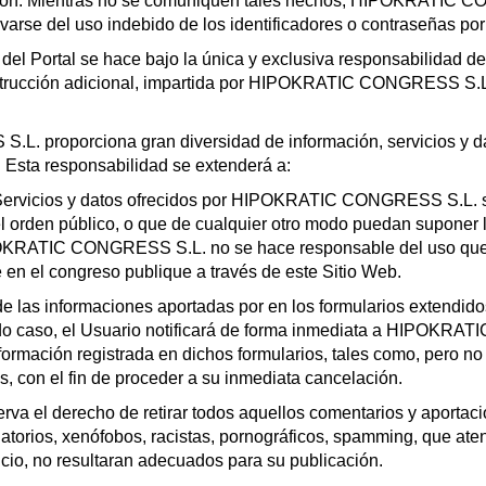
lación. Mientras no se comuniquen tales hechos, HIPOKRATIC
varse del uso indebido de los identificadores o contraseñas por
del Portal se hace bajo la única y exclusiva responsabilidad d
instrucción adicional, impartida por HIPOKRATIC CONGRESS S.L. 
 proporciona gran diversidad de información, servicios y da
b. Esta responsabilidad se extenderá a:
Servicios y datos ofrecidos por HIPOKRATIC CONGRESS S.L. sin
el orden público, o que de cualquier otro modo puedan suponer 
OKRATIC CONGRESS S.L. no se hace responsable del uso que o
e en el congreso publique a través de este Sitio Web.
 de las informaciones aportadas por en los formularios extendid
 todo caso, el Usuario notificará de forma inmediata a HIPOKR
ormación registrada en dichos formularios, tales como, pero no s
s, con el fin de proceder a su inmediata cancelación.
l derecho de retirar todos aquellos comentarios y aportacione
torios, xenófobos, racistas, pornográficos, spamming, que atente
uicio, no resultaran adecuados para su publicación.