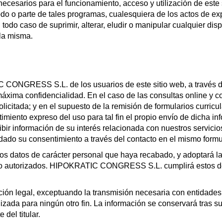
cesarios para el funcionamiento, acceso y utilización de este si
odo o parte de tales programas, cualesquiera de los actos de expl
todo caso de suprimir, alterar, eludir o manipular cualquier dis
la misma.
CONGRESS S.L. de los usuarios de este sitio web, a través de
 máxima confidencialidad. En el caso de las consultas online y c
licitada; y en el supuesto de la remisión de formularios curricu
miento expreso del uso para tal fin el propio envío de dicha in
ecibir información de su interés relacionada con nuestros servi
dado su consentimiento a través del contacto en el mismo formu
atos de carácter personal que haya recabado, y adoptará las
o no autorizados. HIPOKRATIC CONGRESS S.L. cumplirá estos de
ción legal, exceptuando la transmisión necesaria con entidades 
lizada para ningún otro fin. La información se conservará tras su
 del titular.