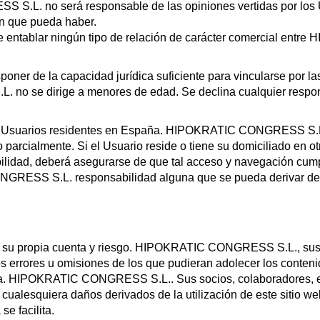
.L. no será responsable de las opiniones vertidas por los U
ón que pueda haber.
e entablar ningún tipo de relación de carácter comercial en
oner de la capacidad jurídica suficiente para vincularse por la
o se dirige a menores de edad. Se declina cualquier respons
te a Usuarios residentes en España. HIPOKRATIC CONGRESS S.L
 o parcialmente. Si el Usuario reside o tiene su domiciliado en o
ilidad, deberá asegurarse de que tal acceso y navegación cumpl
GRESS S.L. responsabilidad alguna que se pueda derivar de
 por su propia cuenta y riesgo. HIPOKRATIC CONGRESS S.L., su
s errores u omisiones de los que pudieran adolecer los contenid
sma. HIPOKRATIC CONGRESS S.L.. Sus socios, colaboradores, 
ualesquiera daños derivados de la utilización de este sitio web
se facilita.