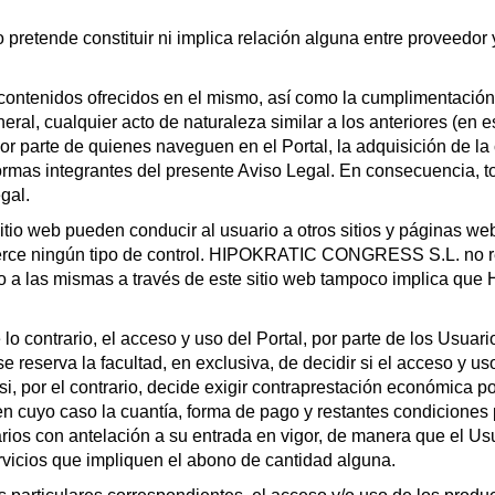
 pretende constituir ni implica relación alguna entre proveedor 
s contenidos ofrecidos en el mismo, así como la cumplimentación 
eral, cualquier acto de naturaleza similar a los anteriores (en e
por parte de quienes naveguen en el Portal, la adquisición de l
normas integrantes del presente Aviso Legal. En consecuencia, 
gal.
itio web pueden conducir al usuario a otros sitios y páginas we
 ningún tipo de control. HIPOKRATIC CONGRESS S.L. no resp
ceso a las mismas a través de este sitio web tampoco implic
contrario, el acceso y uso del Portal, por parte de los Usuarios,
erva la facultad, en exclusiva, de decidir si el acceso y uso 
o si, por el contrario, decide exigir contraprestación económica p
 en cuyo caso la cuantía, forma de pago y restantes condiciones 
ios con antelación a su entrada en vigor, de manera que el Usu
rvicios que impliquen el abono de cantidad alguna.