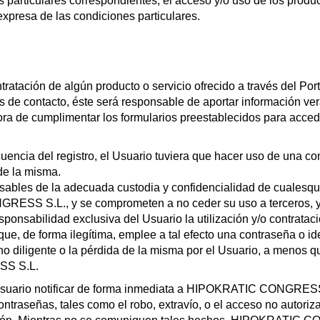
 particulares correspondientes, el acceso y/o uso de los produc
 expresa de las condiciones particulares.
ontratación de algún producto o servicio ofrecido a través del Po
os de contacto, éste será responsable de aportar información vera
ora de cumplimentar los formularios preestablecidos para acced
a del registro, el Usuario tuviera que hacer uso de una con
 de la misma.
ables de la adecuada custodia y confidencialidad de cualesqui
SS S.L., y se comprometen a no ceder su uso a terceros, ya 
sponsabilidad exclusiva del Usuario la utilización y/o contratac
o que, de forma ilegítima, emplee a tal efecto una contraseña o i
no diligente o la pérdida de la misma por el Usuario, a menos 
SS S.L.
el Usuario notificar de forma inmediata a HIPOKRATIC CONGRES
contraseñas, tales como el robo, extravío, o el acceso no autori